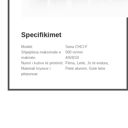
Specifikimet
Modeli:
Seria CHCI-F
Shpejtësia maksimale e
500 m/min
makinës:
4/6/8/10
Numri i kutive të printimit:
Filma, Letër, Jo të endura,
Materiali kryesor i
Fletë alumini, Gotë letre
përpunuar: