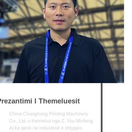
ezantimi I Themeluesit
na Changhong Printing Machinery
, Ltd. u themelua nga Z. You Minfeng.
ka qenë në industrinë e shtypjes