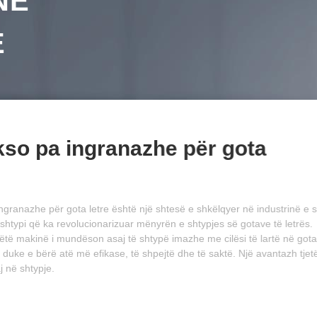
NË
E
kso pa ingranazhe për gota
 gota letre është një shtesë e shkëlqyer në industrinë e shtypit.
volucionarizuar mënyrën e shtypjes së gotave të letrës.
undëson asaj të shtypë imazhe me cilësi të lartë në gota letre pa
ë më efikase, të shpejtë dhe të saktë. Një avantazh tjetër i kësaj