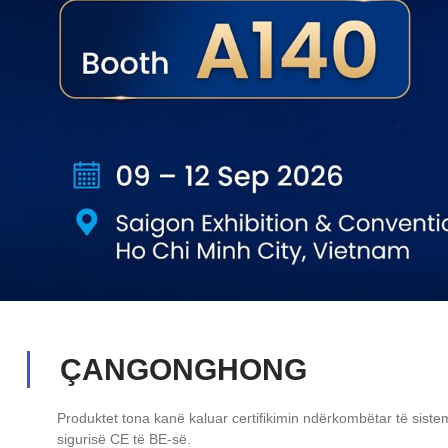
ÇANGONGHONG
Produktet tona kanë kaluar certifikimin ndërkombëtar të sistem
sigurisë CE të BE-së.