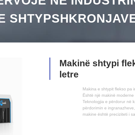
ËRVOJË NË INDUSTRI
E SHTYPSHKRONJAV
Makinë shtypi fle
letre
Makina e shtypit flekso pa ingranazhe për
Është një makinë moderne shtypi që ka re
Teknologjia e përdorur në këtë makinë i m
përdorimin e ingranazheve, duke e bërë at
makine është preciziteti i saj në shtypje.