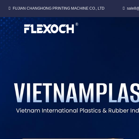
FUJIAN CHANGHONG PRINTING MACHINE CO., LTD
sale8@
MAKINË SHTYPJEJE FLEKSO ME LLOJ STACK PËR FILM PLASTIK