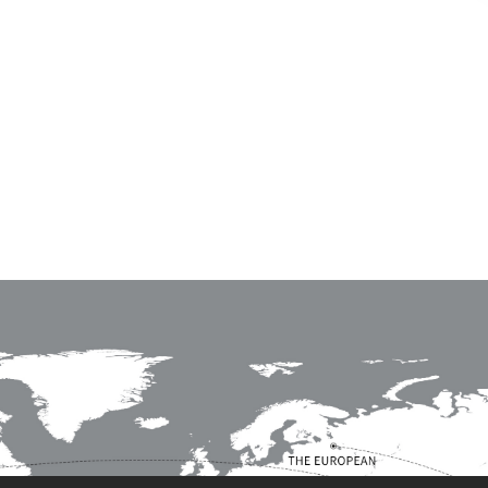
Njësia 
SHIKO MË SHUMË