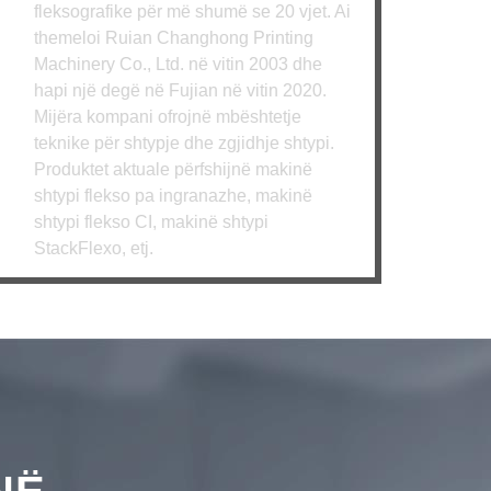
ksografike për më shumë se 20 vjet. Ai
meloi Ruian Changhong Printing
hinery Co., Ltd. në vitin 2003 dhe
i një degë në Fujian në vitin 2020.
LEXO MË SHUMË
ëra kompani ofrojnë mbështetje
nike për shtypje dhe zgjidhje shtypi.
duktet aktuale përfshijnë makinë
ypi flekso pa ingranazhe, makinë
ypi flekso CI, makinë shtypi
ckFlexo, etj.