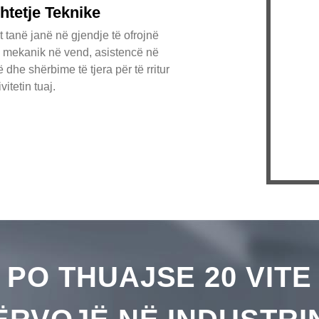
fle
tetje Teknike
the
t tanë janë në gjendje të ofrojnë
Mac
m mekanik në vend, asistencë në
hap
 dhe shërbime të tjera për të rritur
Mij
vitetin tuaj.
tek
Pro
sht
sht
Sta
PO THUAJSE 20 VITE