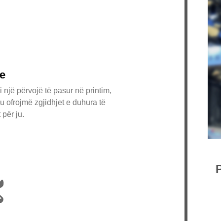
je
 një përvojë të pasur në printim,
ju ofrojmë zgjidhjet e duhura të
 për ju.
Pr
Chi
Co.
Ai 