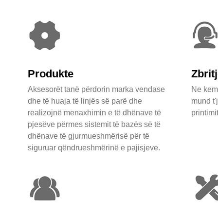
Produkte
Zbrit
Aksesorët tanë përdorin marka vendase
Ne kemi
dhe të huaja të linjës së parë dhe
mund t'
realizojnë menaxhimin e të dhënave të
printimit
pjesëve përmes sistemit të bazës së të
dhënave të gjurmueshmërisë për të
siguruar qëndrueshmërinë e pajisjeve.