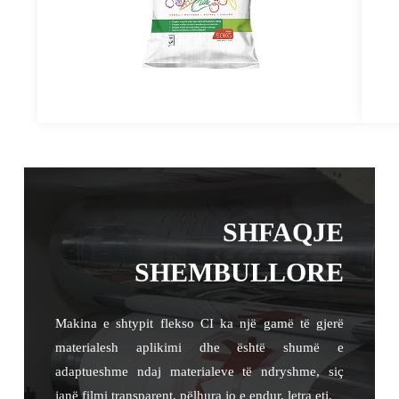
SHFAQJE
SHEMBULLORE
Makina e shtypit flekso CI ka një gamë të gjerë
materialesh aplikimi dhe është shumë e
adaptueshme ndaj materialeve të ndryshme, siç
janë filmi transparent, pëlhura jo e endur, letra etj.