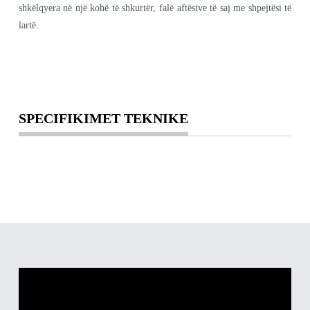
shkëlqyera në një kohë të shkurtër, falë aftësive të saj me shpejtësi të
lartë.
SPECIFIKIMET TEKNIKE