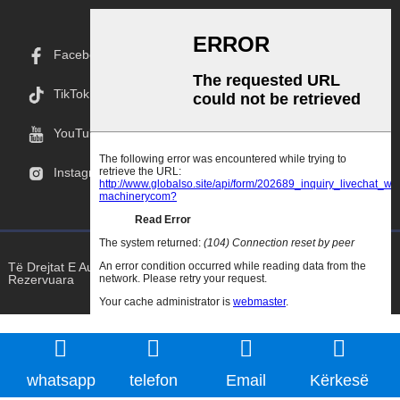
Facebook
TikTok
YouTube
Instagram
Të Drejtat E Autorit © 2025 Goodao.Cn Të Gjitha Të Drejtat E
Rezervuara
whatsapp
telefon
Email
Kërkesë