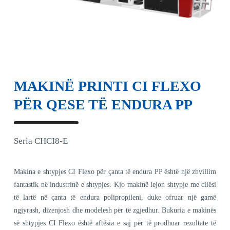
MAKINË PRINTI CI FLEXO
PËR QESE TË ENDURA PP
Seria CHCI8-E
Makina e shtypjes CI Flexo për çanta të endura PP është një zhvillim
fantastik në industrinë e shtypjes. Kjo makinë lejon shtypje me cilësi
të lartë në çanta të endura polipropileni, duke ofruar një gamë
ngjyrash, dizenjosh dhe modelesh për të zgjedhur. Bukuria e makinës
së shtypjes CI Flexo është aftësia e saj për të prodhuar rezultate të