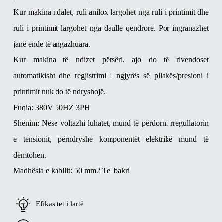
Kur makina ndalet, ruli anilox largohet nga ruli i printimit dhe
ruli i printimit largohet nga daulle qendrore. Por ingranazhet
janë ende të angazhuara.
Kur makina të ndizet përsëri, ajo do të rivendoset
automatikisht dhe regjistrimi i ngjyrës së pllakës/presioni i
printimit nuk do të ndryshojë.
Fuqia: 380V 50HZ 3PH
Shënim: Nëse voltazhi luhatet, mund të përdorni rregullatorin
e tensionit, përndryshe komponentët elektrikë mund të
dëmtohen.
Madhësia e kabllit: 50 mm2 Tel bakri
Efikasitet i lartë