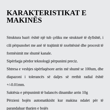
KARAKTERISTIKAT E
MAKINËS
Struktura bazë: është një tub çeliku me strukturë të dyfishtë, i
cili përpunohet me anë të trajtimit të nxehtësisë dhe procesit të
formësimit me shumë kanale.
Sipërfaqja përdor teknologji përpunimi preciz.
Shtresa e veshjes sipërfaqësore arrin më shumë se 100um, dhe
diapazoni i tolerancës së daljes së rrethit radial është
+/-0.01mm.
Saktësia e përpunimit të balancës dinamike arrin 10g
Përzieni bojën automatikisht kur makina ndalet për të
parandaluar tharjen e bojës