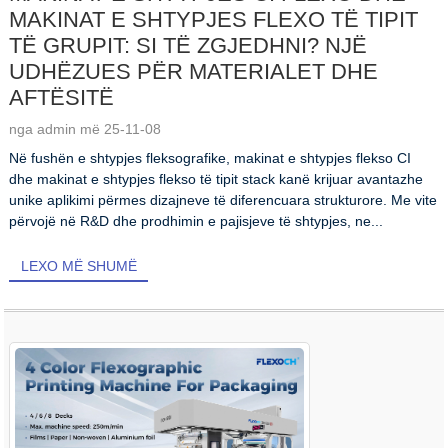
MAKINAT E SHTYPJES FLEXO TË TIPIT
TË GRUPIT: SI TË ZGJEDHNI? NJË
UDHËZUES PËR MATERIALET DHE
AFTËSITË
nga admin më 25-11-08
Në fushën e shtypjes fleksografike, makinat e shtypjes flekso CI
dhe makinat e shtypjes flekso të tipit stack kanë krijuar avantazhe
unike aplikimi përmes dizajneve të diferencuara strukturore. Me vite
përvojë në R&D dhe prodhimin e pajisjeve të shtypjes, ne...
LEXO MË SHUMË