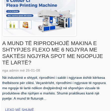
A MUND TË RIPRODHOJË MAKINA E
SHTYPJES FLEXO ME 6 NGJYRA ME
SAKTËSI NGJYRA SPOT ME NGOPUJE
TË LARTË?
nga admin më 26-01-08
Në industrinë e shtypit, riprodhimi i saktë i ngjyrave është kërkesa
thelbësore për cilësi. Veçanërisht, riprodhimi i ngjyrave të ngopura
me ngopje të lartë ndikon drejtpërdrejt në shprehjen vizuale të
produkteve dhe njohjen e markës. Shumë praktikues kanë një
pyetje: A mund të fluturojë...
LEXO MË SHUMË