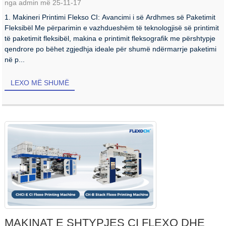
nga admin më 25-11-17
1. Makineri Printimi Flekso CI: Avancimi i së Ardhmes së Paketimit
Fleksibël Me përparimin e vazhdueshëm të teknologjisë së printimit
të paketimit fleksibël, makina e printimit fleksografik me përshtypje
qendrore po bëhet zgjedhja ideale për shumë ndërmarrje paketimi
në p...
LEXO MË SHUMË
MAKINAT E SHTYPJES CI FLEXO DHE