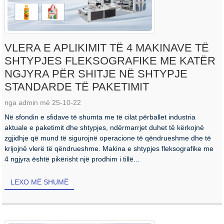
VLERA E APLIKIMIT TË 4 MAKINAVE TË
SHTYPJES FLEKSOGRAFIKE ME KATËR
NGJYRA PËR SHITJE NË SHTYPJE
STANDARDE TË PAKETIMIT
nga admin më 25-10-22
Në sfondin e sfidave të shumta me të cilat përballet industria
aktuale e paketimit dhe shtypjes, ndërmarrjet duhet të kërkojnë
zgjidhje që mund të sigurojnë operacione të qëndrueshme dhe të
krijojnë vlerë të qëndrueshme. Makina e shtypjes fleksografike me
4 ngjyra është pikërisht një prodhim i tillë...
LEXO MË SHUMË