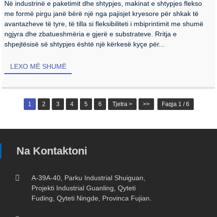
Në industrinë e paketimit dhe shtypjes, makinat e shtypjes flekso
me formë pirgu janë bërë një nga pajisjet kryesore për shkak të
avantazheve të tyre, të tilla si fleksibiliteti i mbiprintimit me shumë
ngjyra dhe zbatueshmëria e gjerë e substrateve. Rritja e
shpejtësisë së shtypjes është një kërkesë kyçe për...
LEXO MË SHUMË
1
2
3
4
5
6
Tjetra >
>>
Faqja 1 / 6
Na Kontaktoni
A-39A-40, Parku Industrial Shuiguan,
Projekti Industrial Guanling, Qyteti
Fuding, Qyteti Ningde, Provinca Fujian.