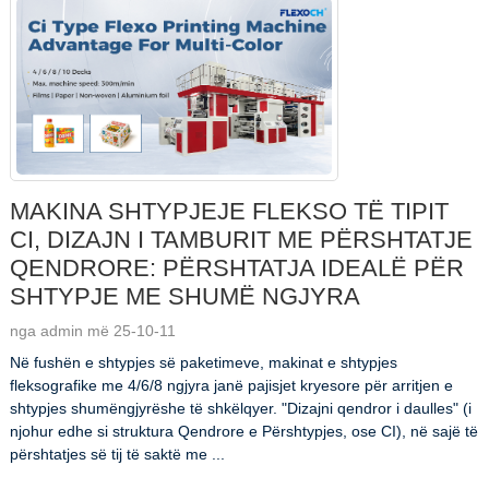
MAKINA SHTYPJEJE FLEKSO TË TIPIT
CI, DIZAJN I TAMBURIT ME PËRSHTATJE
QENDRORE: PËRSHTATJA IDEALË PËR
SHTYPJE ME SHUMË NGJYRA
nga admin më 25-10-11
Në fushën e shtypjes së paketimeve, makinat e shtypjes
fleksografike me 4/6/8 ngjyra janë pajisjet kryesore për arritjen e
shtypjes shumëngjyrëshe të shkëlqyer. "Dizajni qendror i daulles" (i
njohur edhe si struktura Qendrore e Përshtypjes, ose CI), në sajë të
përshtatjes së tij të saktë me ...