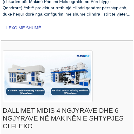
(shkurtim për Makinë Printimi Fleksografik me Përshtypje
Qendrore) është projektuar rreth një cilindri qendror përshtypjesh,
duke hequr dorë nga konfigurimi me shumë cilindra i stilit të vjetër...
LEXO MË SHUMË
DALLIMET MIDIS 4 NGJYRAVE DHE 6
NGJYRAVE NË MAKINËN E SHTYPJES
CI FLEXO