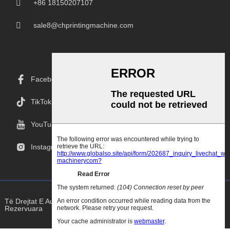
+86 18150207107
sale8@chprintingmachine.com
Facebook
TikTok
YouTube
Instagram
Të Drejtat E Autorit © 2025 Goodao.Cn Të Gjitha Të Drejtat E
Rezervuara