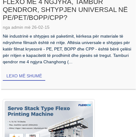
FLEXO ME 4 NGJYRA, TAMBUR
QENDROR, SHTYPJEN UNIVERSAL NË
PE/PET/BOPP/CPP?
nga admin më 26-02-15
Në industrinë e shtypjes së paketimit, kërkesa për materiale të
ndryshme filmash është në rritje. Aftësia universale e shtypjes për
katër filmat kryesorë - PE, PET, BOPP dhe CPP - është bërë çelësi
për rritjen e kapacitetit të prodhimit dhe pjesës së tregut. Tamburi
qendror me 4 ngjyra Changhong (...
LEXO MË SHUMË