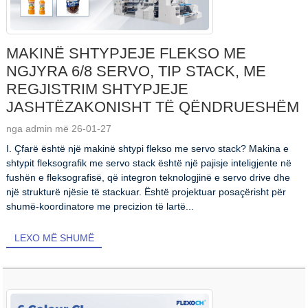
MAKINË SHTYPJEJE FLEKSO ME
NGJYRA 6/8 SERVO, TIP STACK, ME
REGJISTRIM SHTYPJEJE
JASHTËZAKONISHT TË QËNDRUESHËM
nga admin më 26-01-27
I. Çfarë është një makinë shtypi flekso me servo stack? Makina e
shtypit fleksografik me servo stack është një pajisje inteligjente në
fushën e fleksografisë, që integron teknologjinë e servo drive dhe
një strukturë njësie të stackuar. Është projektuar posaçërisht për
shumë-koordinatore me precizion të lartë...
LEXO MË SHUMË