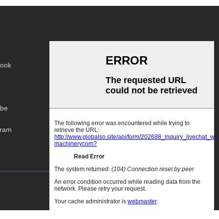
ook
be
gram