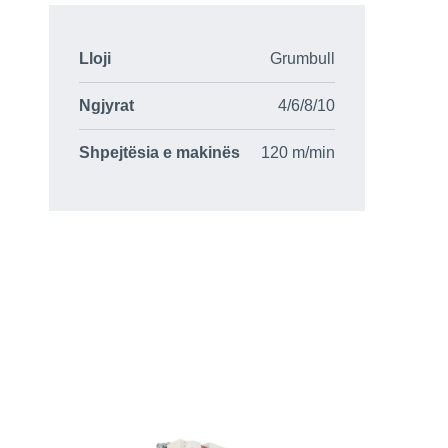
Lloji
Grumbull
Ngjyrat
4/6/8/10
Shpejtësia e makinës
120 m/min