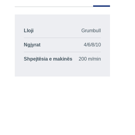
Lloji
Grumbull
Ngjyrat
4/6/8/10
Shpejtësia e makinës
200 m/min