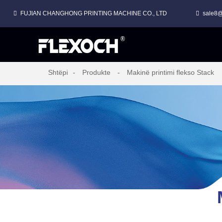
FUJIAN CHANGHONG PRINTING MACHINE CO., LTD
sale8@
MAKINË SHTYPJEJE FLEKSO ME LLOJ STACK PËR FILM PLASTIK
Shtëpi
Produkte
Makinë printimi flekso Stack