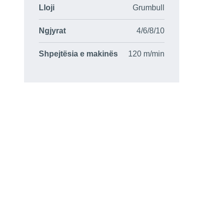
Lloji
Grumbull
Ngjyrat
4/6/8/10
Shpejtësia e makinës
120 m/min