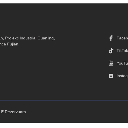
, Projekti Industrial Guanling,
Faceb
nca Fujian.
TikTok
YouTu
Insta
t E Rezervuara