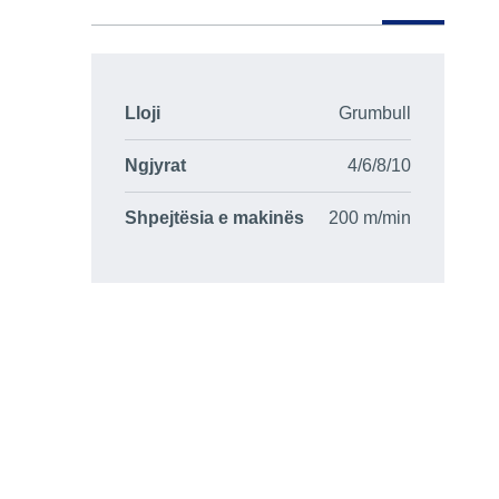
Lloji
Grumbull
Ngjyrat
4/6/8/10
Shpejtësia e makinës
200 m/min