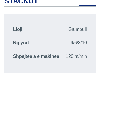
STACKUT
Lloji
Grumbull
Ngjyrat
4/6/8/10
Shpejtësia e makinës
120 m/min