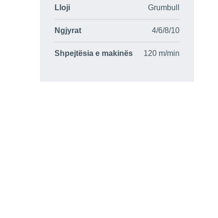
Lloji
Grumbull
Ngjyrat
4/6/8/10
Shpejtësia e makinës
120 m/min