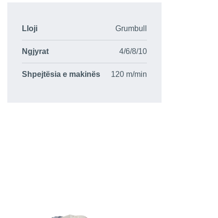
Lloji
Grumbull
Ngjyrat
4/6/8/10
Shpejtësia e makinës
120 m/min