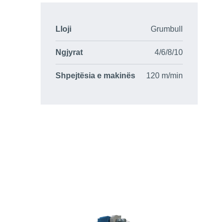
Lloji
Grumbull
Ngjyrat
4/6/8/10
Shpejtësia e makinës
120 m/min