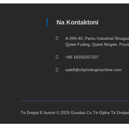
Na Kontaktoni
A-39A-40, Parku Industrial Shuiguan
Qyteti Fuding, Qyteti Ningde, Provi
+86 18150207107
sale8@chprintingmachine.com
Të Drejtat E Autorit © 2025 Goodao.Cn Të Gjitha Të Drejta