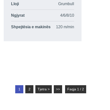
Lloji
Grumbull
Ngjyrat
4/6/8/10
Shpejtësia e makinës
120 m/min
1
2
Tjetra >
>>
Faqja 1 / 2