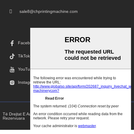
sale8@chprintingmachine.com
Facebook
TikTok
YouTube
Instagram
Të Drejtat E Autorit © 2025 Goodao.Cn Të Gjitha Të Drejtat E
Rezervuara