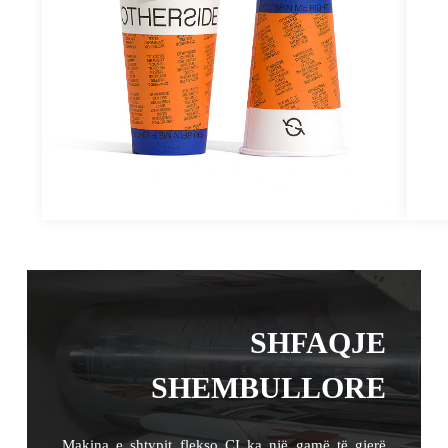
SHFAQJE
SHEMBULLORE
Makina e shtypit flekso CI ka një gamë të gjerë