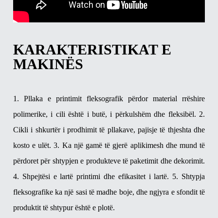
KARAKTERISTIKAT E
MAKINËS
1. Pllaka e printimit fleksografik përdor material rrëshire
polimerike, i cili është i butë, i përkulshëm dhe fleksibël.
2.
Cikli i shkurtër i prodhimit të pllakave, pajisje të thjeshta dhe
kosto e ulët.
3. Ka një gamë të gjerë aplikimesh dhe mund të
përdoret për shtypjen e produkteve të paketimit dhe dekorimit.
4. Shpejtësi e lartë printimi dhe efikasitet i lartë.
5. Shtypja
fleksografike ka një sasi të madhe boje, dhe ngjyra e sfondit të
produktit të shtypur është e plotë.