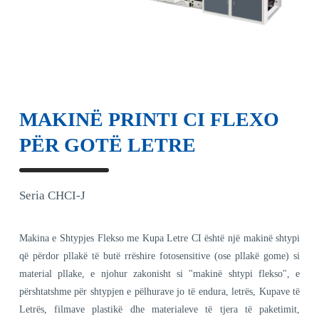
MAKINË PRINTI CI FLEXO
PËR GOTË LETRE
Seria CHCI-J
Makina e Shtypjes Flekso me Kupa Letre CI është një makinë shtypi
që përdor pllakë të butë rrëshire fotosensitive (ose pllakë gome) si
material pllake, e njohur zakonisht si "makinë shtypi flekso", e
përshtatshme për shtypjen e pëlhurave jo të endura, letrës, Kupave të
Letrës, filmave plastikë dhe materialeve të tjera të paketimit,