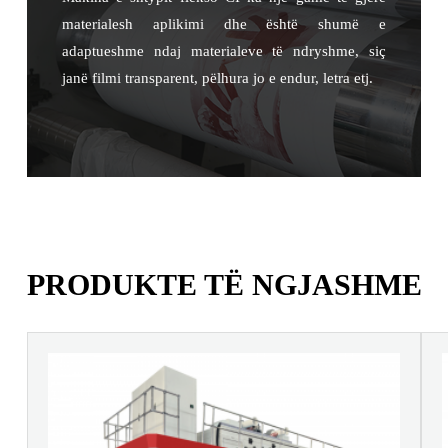
materialesh aplikimi dhe është shumë e
adaptueshme ndaj materialeve të ndryshme, siç
janë filmi transparent, pëlhura jo e endur, letra etj.
PRODUKTE TË NGJASHME