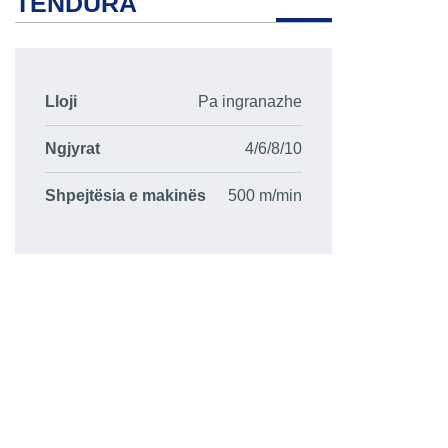
TËNDURA
Lloji
Pa ingranazhe
Ngjyrat
4/6/8/10
Shpejtësia e makinës
500 m/min