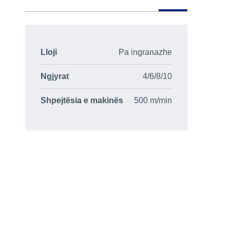
Lloji
Pa ingranazhe
Ngjyrat
4/6/8/10
Shpejtësia e makinës
500 m/min