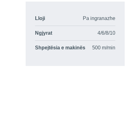
Lloji
Pa ingranazhe
Ngjyrat
4/6/8/10
Shpejtësia e makinës
500 m/min