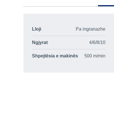
Lloji
Pa ingranazhe
Ngjyrat
4/6/8/10
Shpejtësia e makinës
500 m/min