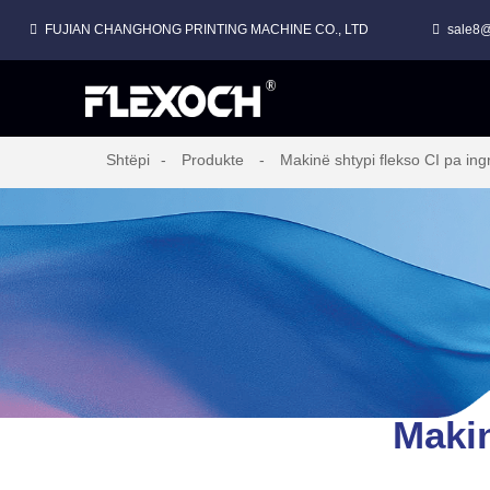
FUJIAN CHANGHONG PRINTING MACHINE CO., LTD
sale8@
MAKINË SHTYPJEJE FLEKSO ME LLOJ STACK PËR FILM PLASTIK
Shtëpi
Produkte
Makinë shtypi flekso CI pa in
Makin