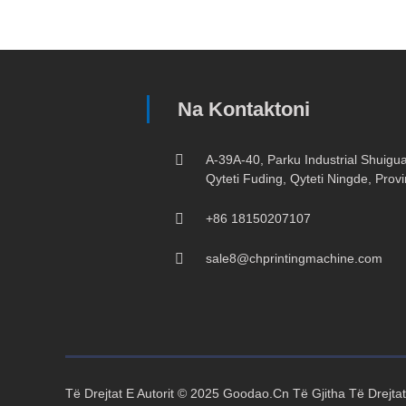
Na Kontaktoni
A-39A-40, Parku Industrial Shuiguan
Qyteti Fuding, Qyteti Ningde, Provi
+86 18150207107
sale8@chprintingmachine.com
Të Drejtat E Autorit © 2025 Goodao.Cn Të Gjitha Të Drejta