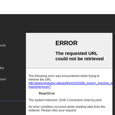
ook
be
gram