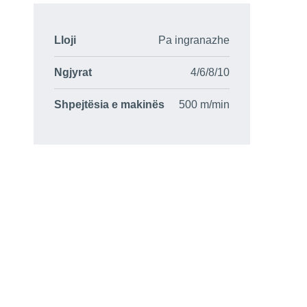
Lloji
Pa ingranazhe
Ngjyrat
4/6/8/10
Shpejtësia e makinës
500 m/min