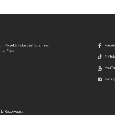
, Projekti Industrial Guanling,
Faceb
nca Fujian.
TikTok
YouTu
Insta
t E Rezervuara