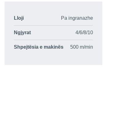
Lloji
Pa ingranazhe
Ngjyrat
4/6/8/10
Shpejtësia e makinës
500 m/min