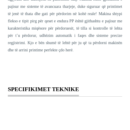
pajisur me sisteme të avancuara tharjeje, duke siguruar që printimet
të jenë të thata dhe gati për përdorim në kohë reale! Makina shtypi
flekso e tipit pirg për qeset e endura PP është gjithashtu e pajisur me
karakteristika miqësore për përdoruesit, të tilla si kontrolle të lehta
për t’u përdorur, udhëzim automatik i faqes dhe sisteme precize
regjistrimi. Kjo e bën shumë të lehtë për ju që ta përdorni makinën
dhe të arrini printime perfekte çdo herë.
SPECIFIKIMET TEKNIKE