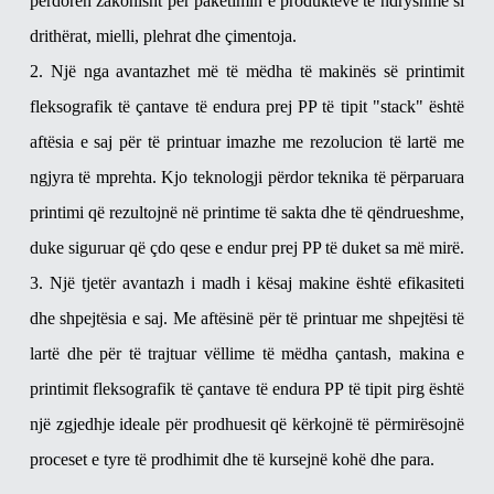
përdoren zakonisht për paketimin e produkteve të ndryshme si
drithërat, mielli, plehrat dhe çimentoja.
2. Një nga avantazhet më të mëdha të makinës së printimit
fleksografik të çantave të endura prej PP të tipit "stack" është
aftësia e saj për të printuar imazhe me rezolucion të lartë me
ngjyra të mprehta. Kjo teknologji përdor teknika të përparuara
printimi që rezultojnë në printime të sakta dhe të qëndrueshme,
duke siguruar që çdo qese e endur prej PP të duket sa më mirë.
3. Një tjetër avantazh i madh i kësaj makine është efikasiteti
dhe shpejtësia e saj. Me aftësinë për të printuar me shpejtësi të
lartë dhe për të trajtuar vëllime të mëdha çantash, makina e
printimit fleksografik të çantave të endura PP të tipit pirg është
një zgjedhje ideale për prodhuesit që kërkojnë të përmirësojnë
proceset e tyre të prodhimit dhe të kursejnë kohë dhe para.