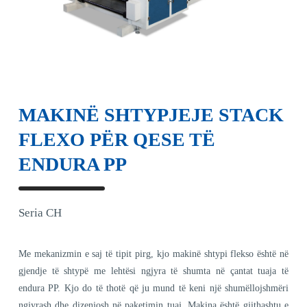
MAKINË SHTYPJEJE STACK
FLEXO PËR QESE TË
ENDURA PP
Seria CH
Me mekanizmin e saj të tipit pirg, kjo makinë shtypi flekso është në
gjendje të shtypë me lehtësi ngjyra të shumta në çantat tuaja të
endura PP. Kjo do të thotë që ju mund të keni një shumëllojshmëri
ngjyrash dhe dizenjosh në paketimin tuaj. Makina është gjithashtu e