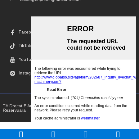
Facebook
TikTok
YouTube
Instagram
Të Drejtat E Autorit © 2025 Goodao.Cn Të Gjitha Të Drejtat E
Rezervuara