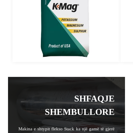
SHFAQJE
SHEMBULLORE
Makina e shtypit flekso Stack ka një gamë të gjerë