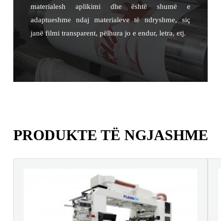
materialesh aplikimi dhe është shumë e
adaptueshme ndaj materialeve të ndryshme, siç
janë filmi transparent, pëlhura jo e endur, letra, etj.
PRODUKTE TË NGJASHME