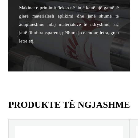
Makinat e printimit flekso në linjë kanë një gamë të
gjerë materialesh aplikimi dhe janë shumë të
adaptueshme ndaj materialeve të ndryshme, siç
janë filmi transparent, pëlhura jo e endur, letra, gota
letre etj.
PRODUKTE TË NGJASHME