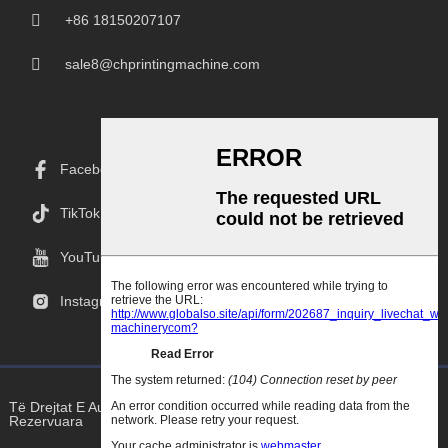
+86 18150207107
sale8@chprintingmachine.com
Facebook
TikTok
YouTube
Instagram
Të Drejtat E Autorit © 2025 Goodao.Cn Të Gjitha Të Drejtat E
Rezervuara