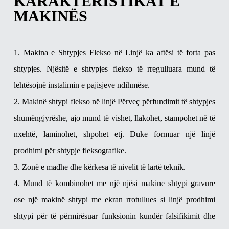
KARAKTERISTIKAT E
MAKINËS
1. Makina e Shtypjes Flekso në Linjë ka aftësi të forta pas
shtypjes. Njësitë e shtypjes flekso të rregulluara mund të
lehtësojnë instalimin e pajisjeve ndihmëse.
2. Makinë shtypi flekso në linjë Përveç përfundimit të shtypjes
shumëngjyrëshe, ajo mund të vishet, llakohet, stampohet në të
nxehtë, laminohet, shpohet etj. Duke formuar një linjë
prodhimi për shtypje fleksografike.
3. Zonë e madhe dhe kërkesa të nivelit të lartë teknik.
4. Mund të kombinohet me një njësi makine shtypi gravure
ose një makinë shtypi me ekran rrotullues si linjë prodhimi
shtypi për të përmirësuar funksionin kundër falsifikimit dhe