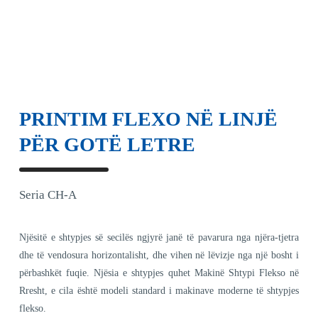
PRINTIM FLEXO NË LINJË
PËR GOTË LETRE
Seria CH-A
Njësitë e shtypjes së secilës ngjyrë janë të pavarura nga njëra-tjetra
dhe të vendosura horizontalisht, dhe vihen në lëvizje nga një bosht i
përbashkët fuqie. Njësia e shtypjes quhet Makinë Shtypi Flekso në
Rresht, e cila është modeli standard i makinave moderne të shtypjes
flekso.