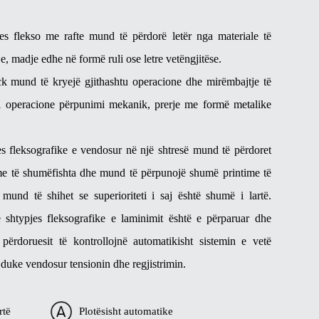
es flekso me rafte mund të përdorë letër nga materiale të
, madje edhe në formë ruli ose letre vetëngjitëse.
ck mund të kryejë gjithashtu operacione dhe mirëmbajtje të
si operacione përpunimi mekanik, prerje me formë metalike
s fleksografike e vendosur në një shtresë mund të përdoret
ime të shumëfishta dhe mund të përpunojë shumë printime të
mund të shihet se superioriteti i saj është shumë i lartë.
 shtypjes fleksografike e laminimit është e përparuar dhe
ërdoruesit të kontrollojnë automatikisht sistemin e vetë
duke vendosur tensionin dhe regjistrimin.
rtë
Plotësisht automatike