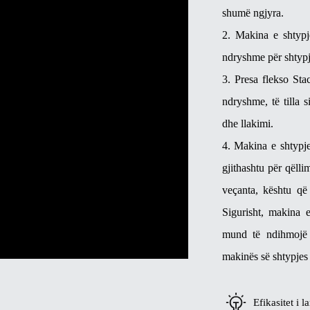
shumë ngjyra.
2. Makina e shtypj
ndryshme për shtypje
3. Presa flekso Sta
ndryshme, të tilla 
dhe llakimi.
4. Makina e shtypje
gjithashtu për qëll
veçanta, kështu që 
Sigurisht, makina e
mund të ndihmojë p
makinës së shtypjes 
Efikasitet i la