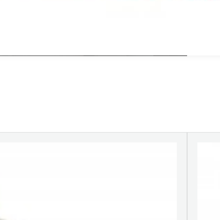
anë filmi transparent, pëlhura jo e endur, letra, etj.