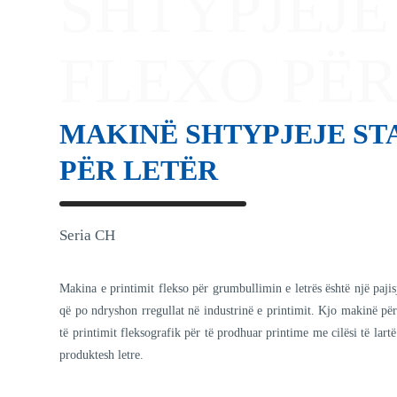
SHTYPJEJE
FLEXO PËR
MAKINË SHTYPJEJE ST
PËR LETËR
Seria CH
Makina e printimit flekso për grumbullimin e letrës është një paji
që po ndryshon rregullat në industrinë e printimit. Kjo makinë p
të printimit fleksografik për të prodhuar printime me cilësi të lart
produktesh letre.