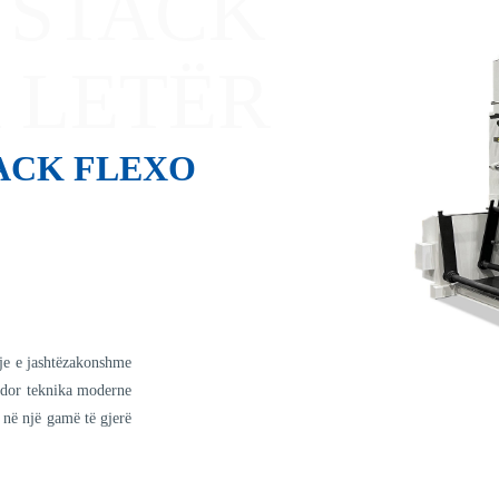
 STACK
 LETËR
ACK FLEXO
sje e jashtëzakonshme
ërdor teknika moderne
ë në një gamë të gjerë