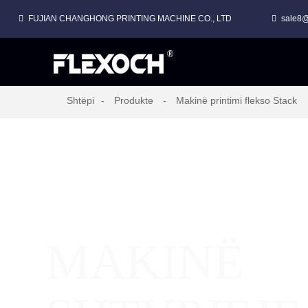
FUJIAN CHANGHONG PRINTING MACHINE CO., LTD
sale8@
MAKINË SHTYPJEJE FLEKSO ME LLOJ STACK PËR FILM PLASTIK
Shtëpi
Produkte
Makinë printimi flekso Stack
MAKINË