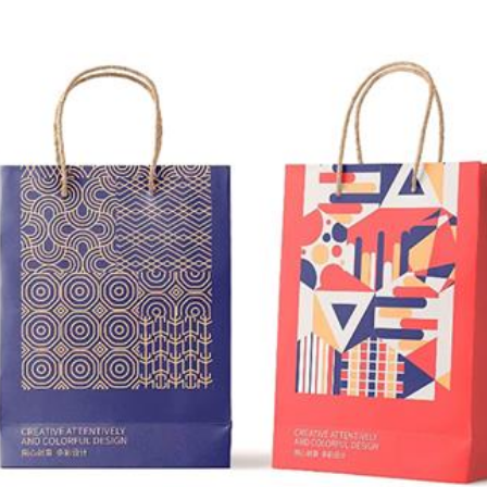
SHFAQJE
SHEMBULLORE
akina e shtypit flekso Stack ka një gamë të gjerë
materialesh aplikimi dhe është shumë e
daptueshme ndaj materialeve të ndryshme, siç