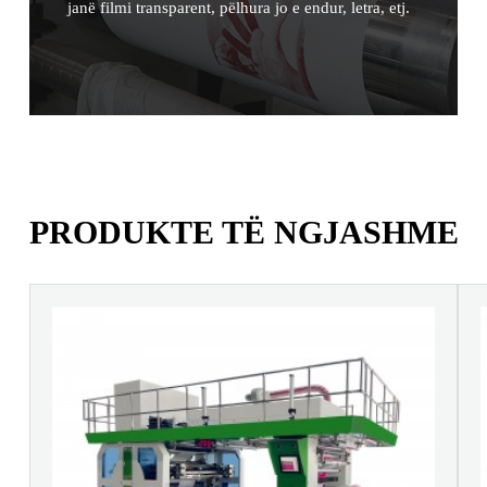
janë filmi transparent, pëlhura jo e endur, letra, etj.
PRODUKTE TË NGJASHME