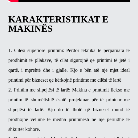
KARAKTERISTIKAT E
MAKINËS
1. Cilësi superiore printimi: Përdor teknika të përparuara të
prodhimit të pllakave, të cilat sigurojnë që printimi të jetë i
qartë, i mprehtë dhe i gjallë. Kjo e bën atë një mjet ideal
printimi për bizneset që kërkojnë printime me cilësi të lartë.
2. Printim me shpejtësi të lartë: Makina e printimit flekso me
printim të shumëfishtë është projektuar për të printuar me
shpejtësi të lartë. Kjo do të thotë që bizneset mund të
prodhojnë vëllime të mëdha printimesh në një periudhë të
shkurtër kohore.