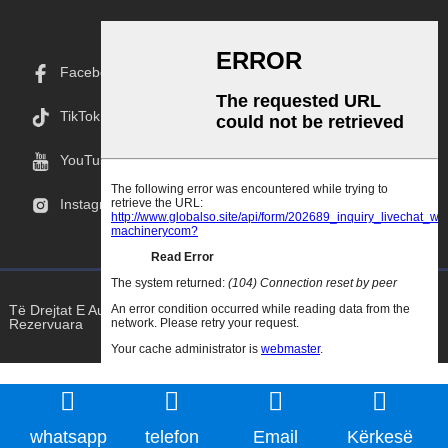
Facebook
TikTok
YouTube
Instagram
Të Drejtat E Autorit © 2025 Goodao.Cn Të Gjitha Të Drejtat E
Rezervuara
whatsapp
telefon
Email
Kërkesë