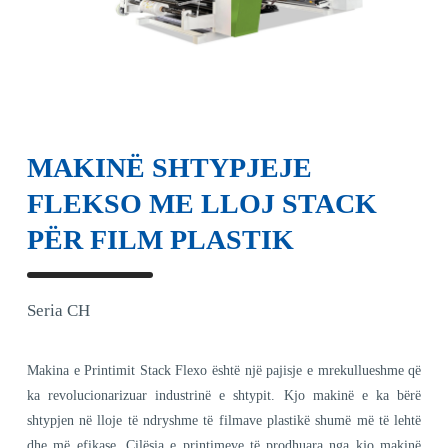
MAKINË SHTYPJEJE
FLEKSO ME LLOJ STACK
PËR FILM PLASTIK
Seria CH
Makina e Printimit Stack Flexo është një pajisje e mrekullueshme që
ka revolucionarizuar industrinë e shtypit. Kjo makinë e ka bërë
shtypjen në lloje të ndryshme të filmave plastikë shumë më të lehtë
dhe më efikase. Cilësia e printimeve të prodhuara nga kjo makinë