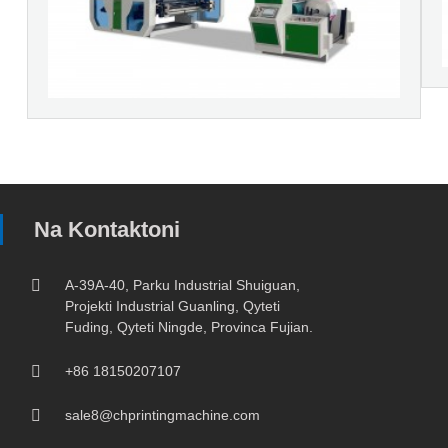
Na Kontaktoni
A-39A-40, Parku Industrial Shuiguan,
Projekti Industrial Guanling, Qyteti
Fuding, Qyteti Ningde, Provinca Fujian.
+86 18150207107
sale8@chprintingmachine.com