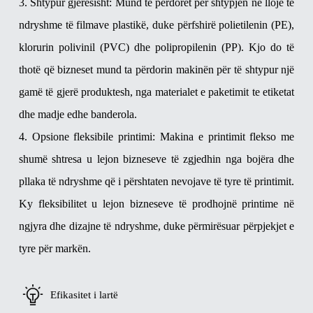
3. Shtypur gjerësisht: Mund të përdoret për shtypjen në lloje të
ndryshme të filmave plastikë, duke përfshirë polietilenin (PE),
klorurin polivinil (PVC) dhe polipropilenin (PP). Kjo do të
thotë që bizneset mund ta përdorin makinën për të shtypur një
gamë të gjerë produktesh, nga materialet e paketimit te etiketat
dhe madje edhe banderola.
4. Opsione fleksibile printimi: Makina e printimit flekso me
shumë shtresa u lejon bizneseve të zgjedhin nga bojëra dhe
pllaka të ndryshme që i përshtaten nevojave të tyre të printimit.
Ky fleksibilitet u lejon bizneseve të prodhojnë printime në
ngjyra dhe dizajne të ndryshme, duke përmirësuar përpjekjet e
tyre për markën.
Efikasitet i lartë