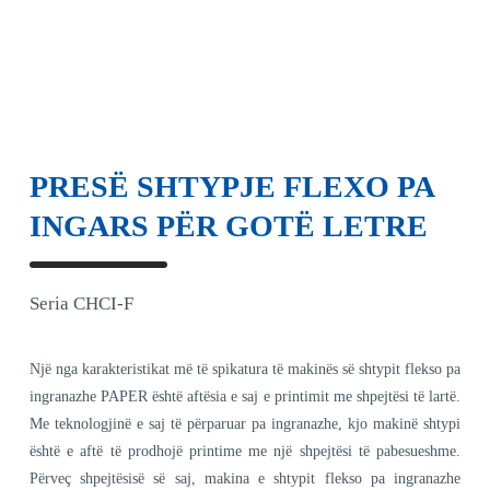
PRESË SHTYPJE FLEXO PA
INGARS PËR GOTË LETRE
Seria CHCI-F
Një nga karakteristikat më të spikatura të makinës së shtypit flekso pa
ingranazhe PAPER është aftësia e saj e printimit me shpejtësi të lartë.
Me teknologjinë e saj të përparuar pa ingranazhe, kjo makinë shtypi
është e aftë të prodhojë printime me një shpejtësi të pabesueshme.
Përveç shpejtësisë së saj, makina e shtypit flekso pa ingranazhe